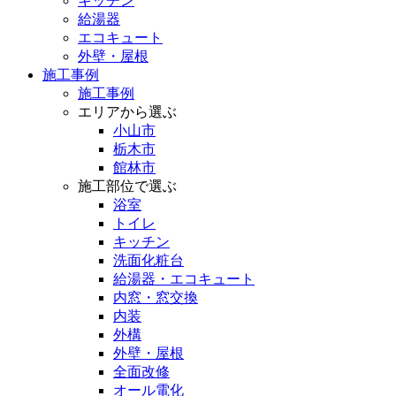
キッチン
給湯器
エコキュート
外壁・屋根
施工事例
施工事例
エリアから選ぶ
小山市
栃木市
館林市
施工部位で選ぶ
浴室
トイレ
キッチン
洗面化粧台
給湯器・エコキュート
内窓・窓交換
内装
外構
外壁・屋根
全面改修
オール電化