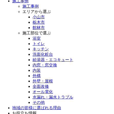
施工事例
施工事例
エリアから選ぶ
小山市
栃木市
館林市
施工部位で選ぶ
浴室
トイレ
キッチン
洗面化粧台
給湯器・エコキュート
内窓・窓交換
内装
外構
外壁・屋根
全面改修
オール電化
水漏れ・漏水トラブル
その他
地域の皆様に選ばれる理由
お役立ち情報