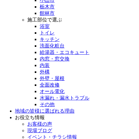
小山市
栃木市
館林市
施工部位で選ぶ
浴室
トイレ
キッチン
洗面化粧台
給湯器・エコキュート
内窓・窓交換
内装
外構
外壁・屋根
全面改修
オール電化
水漏れ・漏水トラブル
その他
地域の皆様に選ばれる理由
お役立ち情報
お客様の声
現場ブログ
イベント・チラシ情報