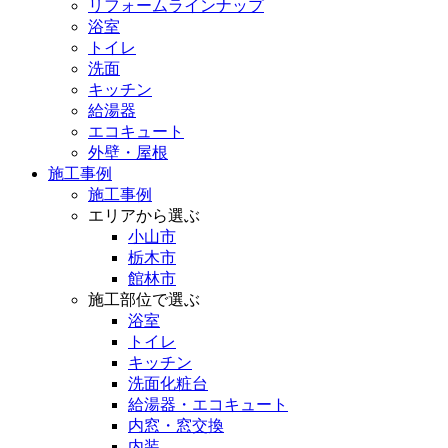
リフォームラインナップ
浴室
トイレ
洗面
キッチン
給湯器
エコキュート
外壁・屋根
施工事例
施工事例
エリアから選ぶ
小山市
栃木市
館林市
施工部位で選ぶ
浴室
トイレ
キッチン
洗面化粧台
給湯器・エコキュート
内窓・窓交換
内装