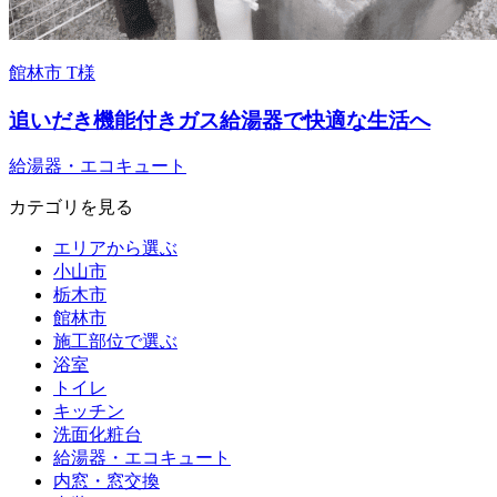
館林市 T様
追いだき機能付きガス給湯器で快適な生活へ
給湯器・エコキュート
カテゴリを見る
エリアから選ぶ
小山市
栃木市
館林市
施工部位で選ぶ
浴室
トイレ
キッチン
洗面化粧台
給湯器・エコキュート
内窓・窓交換