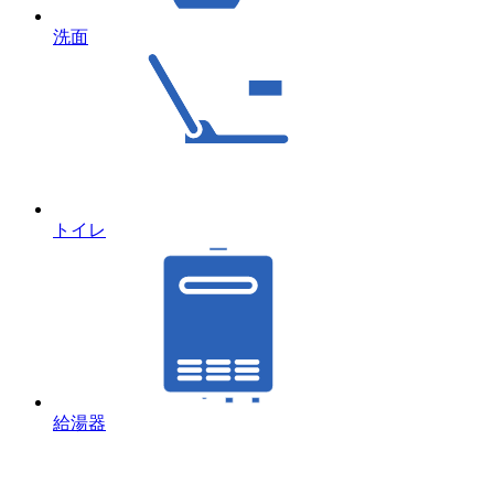
洗面
トイレ
給湯器