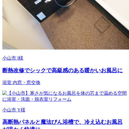
小山市 I様
断熱改修でシックで高級感のある暖かいお風呂に
浴室
内窓・窓交換
小山市 Y様
高断熱パネルと魔法びん浴槽で、冷え込むお風呂