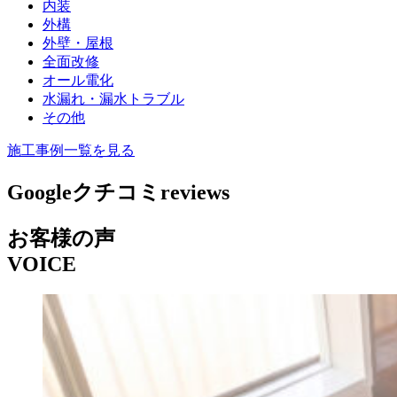
内装
外構
外壁・屋根
全面改修
オール電化
水漏れ・漏水トラブル
その他
施工事例一覧を見る
Googleクチコミ
reviews
お客様の声
VOICE