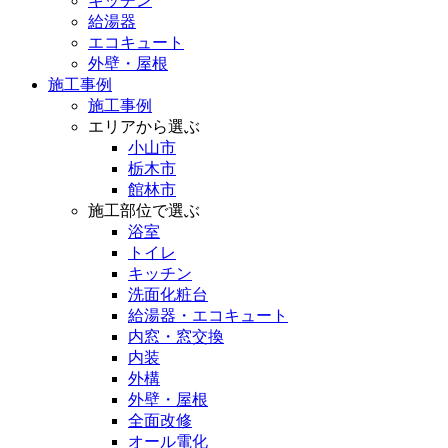
キッチン
給湯器
エコキュート
外壁・屋根
施工事例
施工事例
エリアから選ぶ
小山市
栃木市
館林市
施工部位で選ぶ
浴室
トイレ
キッチン
洗面化粧台
給湯器・エコキュート
内窓・窓交換
内装
外構
外壁・屋根
全面改修
オール電化