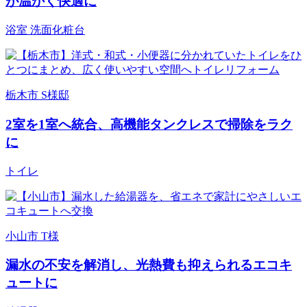
が温かく快適に
浴室
洗面化粧台
栃木市 S様邸
2室を1室へ統合、高機能タンクレスで掃除をラク
に
トイレ
小山市 T様
漏水の不安を解消し、光熱費も抑えられるエコキ
ュートに