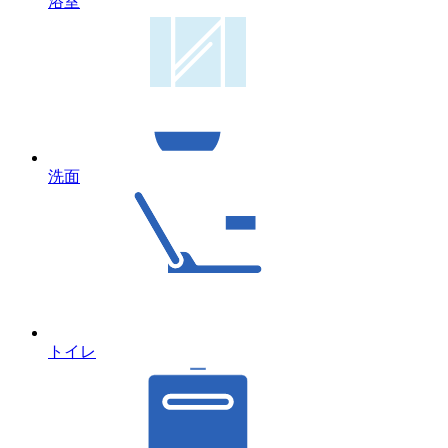
浴室
洗面
トイレ