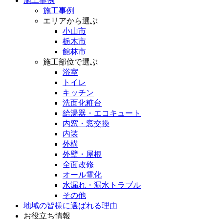
施工事例
施工事例
エリアから選ぶ
小山市
栃木市
館林市
施工部位で選ぶ
浴室
トイレ
キッチン
洗面化粧台
給湯器・エコキュート
内窓・窓交換
内装
外構
外壁・屋根
全面改修
オール電化
水漏れ・漏水トラブル
その他
地域の皆様に選ばれる理由
お役立ち情報