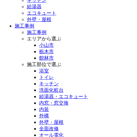
キッチン
給湯器
エコキュート
外壁・屋根
施工事例
施工事例
エリアから選ぶ
小山市
栃木市
館林市
施工部位で選ぶ
浴室
トイレ
キッチン
洗面化粧台
給湯器・エコキュート
内窓・窓交換
内装
外構
外壁・屋根
全面改修
オール電化