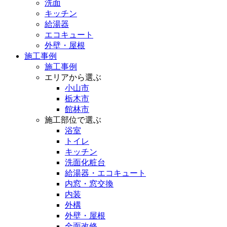
洗面
キッチン
給湯器
エコキュート
外壁・屋根
施工事例
施工事例
エリアから選ぶ
小山市
栃木市
館林市
施工部位で選ぶ
浴室
トイレ
キッチン
洗面化粧台
給湯器・エコキュート
内窓・窓交換
内装
外構
外壁・屋根
全面改修